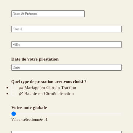
N
o
m
&
E
P
-
r
m
é
a
V
n
i
i
o
l
l
m
*
l
Date de votre prestation
*
e
Quel type de prestation avez-vous choisi ?
🚗 Mariage en Citroën Traction
🌿 Balade en Citroën Traction
Votre note globale
Valeur sélectionnée :
1
V